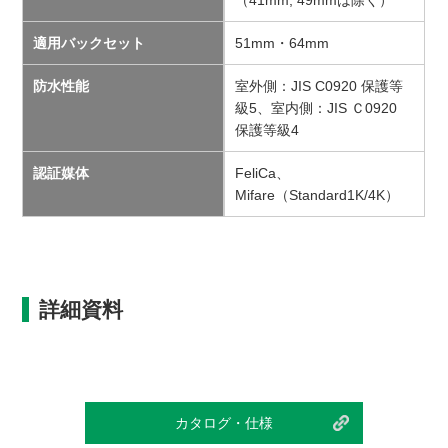
（41mm, 49mmは除く）
適用バックセット
51mm・64mm
防水性能
室外側：JIS C0920 保護等
級5、室内側：JIS Ｃ0920
保護等級4
認証媒体
FeliCa、
Mifare（Standard1K/4K）
詳細資料
カタログ・仕様