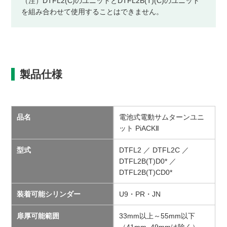
（注）DTFL2(C)のユニットとDTFL2B(T)(C)のユニット
を組み合わせて使用することはできません。
製品仕様
品名
電池式電動サムターンユニ
ット PiACKⅡ
型式
DTFL2 ／ DTFL2C ／
DTFL2B(T)D0* ／
DTFL2B(T)CD0*
装着可能シリンダー
U9・PR・JN
扉厚可能範囲
33mm以上～55mm以下